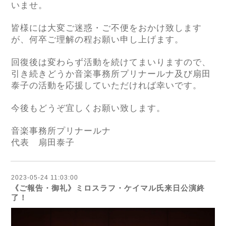
いませ。
皆様には大変ご迷惑・ご不便をおかけ致します
が、何卒ご理解の程お願い申し上げます。
回復後は変わらず活動を続けてまいりますので、
引き続きどうか音楽事務所プリナールナ及び扇田
泰子の活動を応援していただければ幸いです。
今後もどうぞ宜しくお願い致します。
音楽事務所プリナールナ
代表 扇田泰子
2023-05-24 11:03:00
《ご報告・御礼》ミロスラフ・ケイマル氏来日公演終
了！