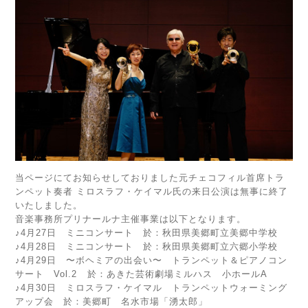
当ページにてお知らせしておりました元チェコフィル首席トラ
ンペット奏者 ミロスラフ・ケイマル氏の来日公演は無事に終了
いたしました。
音楽事務所プリナールナ主催事業は以下となります。
♪4月27日 ミニコンサート 於：秋田県美郷町立美郷中学校
♪4月28日 ミニコンサート 於：秋田県美郷町立六郷小学校
♪4月29日 〜ボヘミアの出会い〜 トランペット＆ピアノコン
サート Vol.2 於：あきた芸術劇場ミルハス 小ホールA
♪4月30日 ミロスラフ・ケイマル トランペットウォーミング
アップ会 於：美郷町 名水市場「湧太郎」