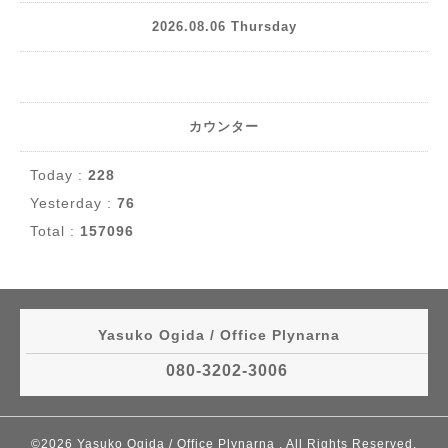
2026.08.06 Thursday
カウンター
Today :
228
Yesterday :
76
Total :
157096
Yasuko Ogida / Office Plynarna
080-3202-3006
©2026
Yasuko Ogida / Office Plynarna
. All Rights Reserved.