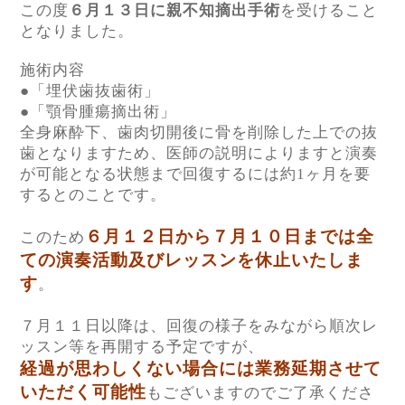
この度
６月１３日に親不知摘出手術
を受けること
となりました。
施術内容
●「埋伏歯抜歯術」
●「顎骨腫瘍摘出術」
全身麻酔下、歯肉切開後に骨を削除した上での抜
歯となりますため、医師の説明によりますと演奏
が可能となる状態まで回復するには約
1
ヶ月を要
するとのことです。
６月１２日から７月１０日までは全
このため
ての演奏活動及びレッスンを休止いたしま
す
。
７月１１日以降は、回復の様子をみながら順次レ
ッスン等を再開する予定ですが、
経過が思わしくない場合には業務延期させて
いただく可能性
もございますのでご了承くださ