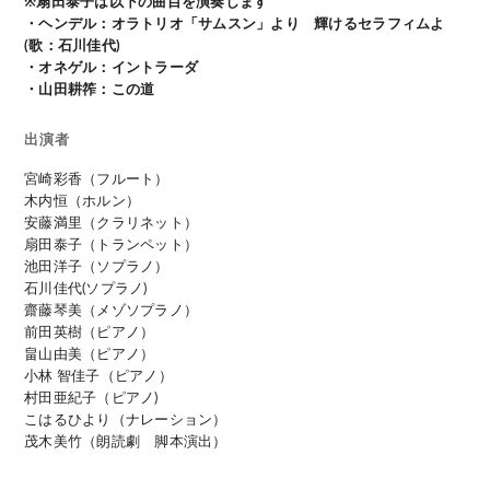
※扇田泰子は以下の曲目を演奏します
・ヘンデル：
オラトリオ「サムスン」より 輝けるセラフィムよ
(歌：石川佳代)
・オネゲル：イントラーダ
・山田耕筰：この道
出演者
宮崎彩香（フルート）
木内恒（ホルン）
安藤満里（クラリネット）
扇田泰子（トランペット）
池田洋子（ソプラノ）
石川佳代(ソプラノ)
齋藤琴美（メゾソプラノ）
前田英樹（ピアノ）
畠山由美（ピアノ）
小林 智佳子（ピアノ）
村田亜紀子（ピアノ)
こはるひより（ナレーション）
茂木美竹（朗読劇 脚本演出）