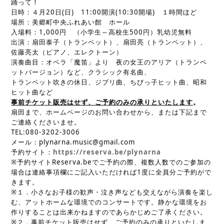
踊って！
日時：４月20日(日) 11:00開演(10:30開場) １時間ほど
場所：美郷町中央ふれあい館 ホール
入場料：1,000円 （小学生～高校生500円）乳幼児無料
出演：扇田泰子（トランペット）、扇田亮（トランペット）、
佐藤亮太（ピアノ、エレクトーン）
演奏曲目：オペラ「魔笛」より 夜の女王のアリア（トランペ
ットバージョン）など、クラシック有名曲、
トランペット吹きの休日、ジブリ曲、ちびっ子ヒット曲、昭和
ヒット曲など
事前チケット販売はせず、ご予約のみの承りといたします
。
扇田まで、ホームページのお問い合わせから、または下記まで
ご連絡くださいませ。
TEL:080-3202-3006
メール：plynarna.music@gmail.com
予約サイト：
https://reserva.be/plynarna
※予約サイトReserva.beでご予約の際、複数人数でのご参加の
場合は連絡事項欄にご記入いただければ1度に全員分ご予約がで
きます。
※１．小さなお子様の歓声・泣き声なども交えながら演奏を楽し
む、アットホームな環境でのコンサートです。静かな環境をお
作りすることは出来かねますのであらかじめご了承ください。
※２．事前チケット販売はせず、ご予約のみの承りといたしま